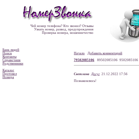
Чей номер телефона? Кто звонил? Отзывы
Узнать номер, развод, предупреждения
Проверка номера, мошенничество
Банк людей
Поиск
Начало
Добавить комментарий
Контакты
Справочник
79502085106
89502085106 950208510
Родственники
Каталог
Протокол
Светлана
Досуг
21.12.2022 17:56
Номера
Познакомлюсь!