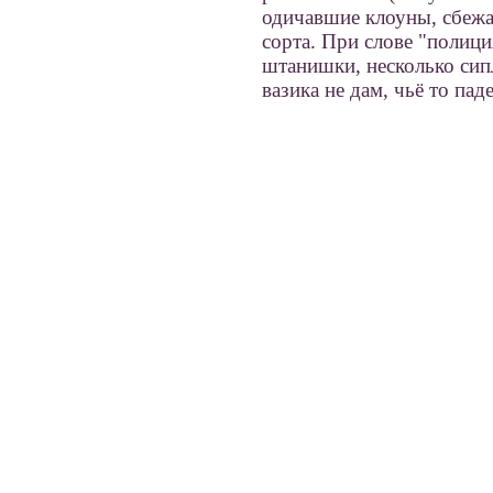
одичавшие клоуны, сбежа
сорта. При слове "полиц
штанишки, несколько сип
вазика не дам, чьё то пад