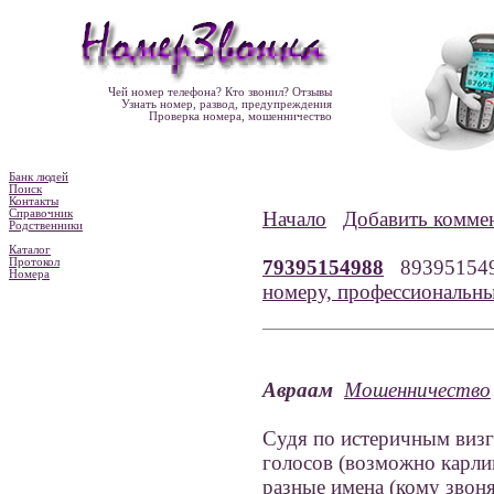
Чей номер телефона? Кто звонил? Отзывы
Узнать номер, развод, предупреждения
Проверка номера, мошенничество
Банк людей
Поиск
Контакты
Справочник
Начало
Добавить комме
Родственники
Каталог
Протокол
79395154988
89395154
Номера
номеру, профессиональн
Авраам
Мошенничество
Судя по истеричным визга
голосов (возможно карлик
разные имена (кому звоня