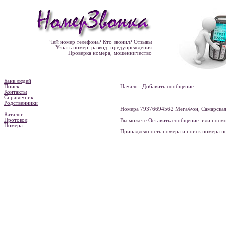
Чей номер телефона? Кто звонил? Отзывы
Узнать номер, развод, предупреждения
Проверка номера, мошенничество
Банк людей
Поиск
Начало
Добавить сообщение
Контакты
Справочник
Родственники
Номера 79376694562 МегаФон, Самарская о
Каталог
Протокол
Вы можете
Оставить сообщение
или посмо
Номера
Принадлежность номера и поиск номера 