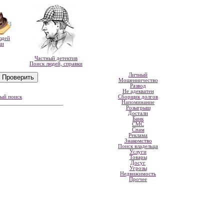
юдей
ки
Частный детектив
Поиск людей, справки
Личный
Мошенничество
Развод
Не адекватен
ный поиск
Сборщик долгов
Напоминание
Розыгрыш
Достали
Банк
СМС
Спам
Реклама
Знакомство
Поиск владельца
Услуги
Товары
Досуг
Угрозы
Недвижимость
Прочее