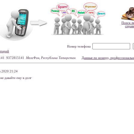
Поиск л
справ
Номер телефона
нтарий
141 9372815141
МегаФон, Республика Татарстан
Данные по номеру, профессиональ
.2020 21:24
 не давайте ему в долг