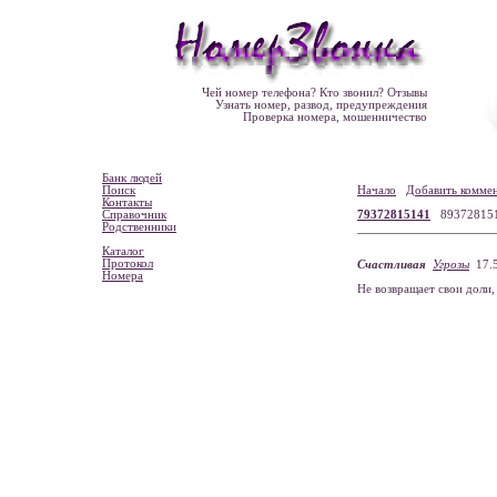
Чей номер телефона? Кто звонил? Отзывы
Узнать номер, развод, предупреждения
Проверка номера, мошенничество
Банк людей
Поиск
Начало
Добавить комме
Контакты
Справочник
79372815141
89372815
Родственники
Каталог
Протокол
Счастливая
Угрозы
17.5
Номера
Не возвращает свои доли,