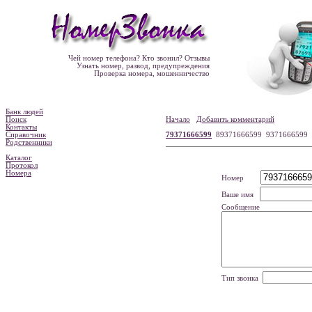
Чей номер телефона? Кто звонил? Отзывы
Узнать номер, развод, предупреждения
Проверка номера, мошенничество
Банк людей
Поиск
Начало
Добавить комментарий
Контакты
Справочник
79371666599
89371666599 9371666599
Родственники
Каталог
Протокол
Номера
Номер
Ваше имя
Сообщение
Тип звонка