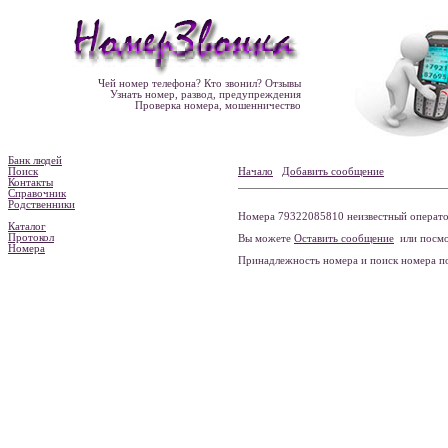
Чей номер телефона? Кто звонил? Отзывы
Узнать номер, развод, предупреждения
Проверка номера, мошенничество
Банк людей
Поиск
Начало
Добавить сообщение
Контакты
Справочник
Родственники
Номера 79322085810 неизвестный оператор
Каталог
Протокол
Вы можете
Оставить сообщение
или посмо
Номера
Принадлежность номера и поиск номера 