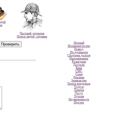
юдей
ки
Частный детектив
Поиск людей, справки
Личный
Мошенничество
Развод
Не адекватен
Сборщик долгов
Напоминание
Розыгрыш
Достали
Банк
СМС
Спам
Реклама
Знакомство
Поиск владельца
Услуги
Товары
Досуг
Угрозы
Недвижимость
Прочее