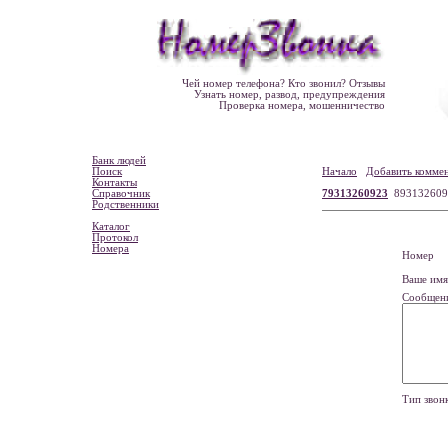
Чей номер телефона? Кто звонил? Отзывы
Узнать номер, развод, предупреждения
Проверка номера, мошенничество
Банк людей
Поиск
Начало
Добавить комме
Контакты
Справочник
79313260923
893132609
Родственники
Каталог
Протокол
Номера
Номе
Ваше и
Сообщен
Тип зво