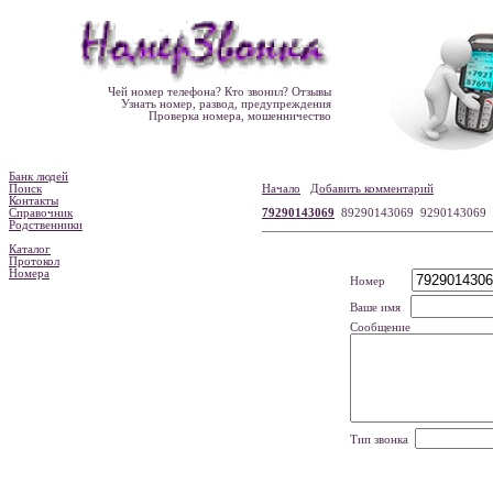
Чей номер телефона? Кто звонил? Отзывы
Узнать номер, развод, предупреждения
Проверка номера, мошенничество
Банк людей
Поиск
Начало
Добавить комментарий
Контакты
Справочник
79290143069
89290143069 9290143069
Родственники
Каталог
Протокол
Номера
Номер
Ваше имя
Сообщение
Тип звонка