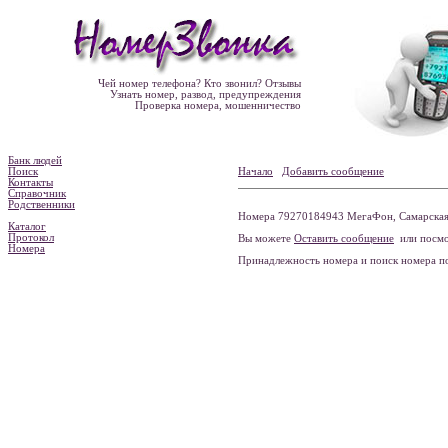
Чей номер телефона? Кто звонил? Отзывы
Узнать номер, развод, предупреждения
Проверка номера, мошенничество
Банк людей
Поиск
Начало
Добавить сообщение
Контакты
Справочник
Родственники
Номера 79270184943 МегаФон, Самарская о
Каталог
Протокол
Вы можете
Оставить сообщение
или посмо
Номера
Принадлежность номера и поиск номера 