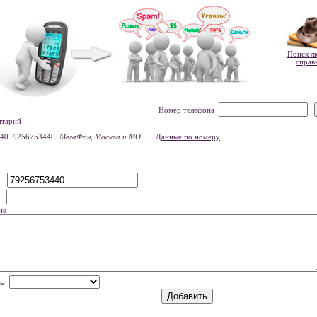
Поиск л
справ
Номер телефона
нтарий
40 9256753440
МегаФон, Москва и МО
Данные по номеру
р
мя
ие
нка