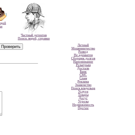
юдей
ки
Частный детектив
Поиск людей, справки
Личный
Мошенничество
Развод
Не адекватен
Сборщик долгов
Напоминание
Розыгрыш
Достали
Банк
СМС
Спам
Реклама
Знакомство
Поиск владельца
Услуги
Товары
Досуг
Угрозы
Недвижимость
Прочее