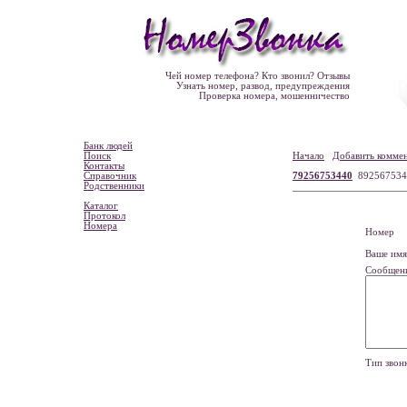
Чей номер телефона? Кто звонил? Отзывы
Узнать номер, развод, предупреждения
Проверка номера, мошенничество
Банк людей
Поиск
Начало
Добавить комме
Контакты
Справочник
79256753440
892567534
Родственники
Каталог
Протокол
Номера
Номе
Ваше и
Сообщен
Тип зво