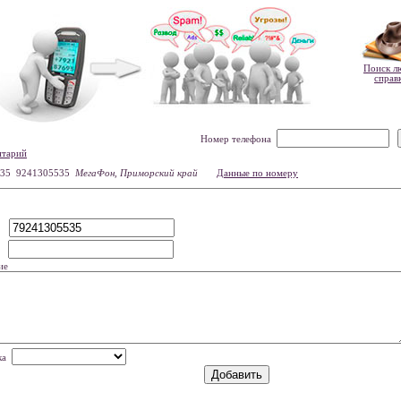
Поиск л
справ
Номер телефона
нтарий
35 9241305535
МегаФон, Приморский край
Данные по номеру
р
мя
ие
нка