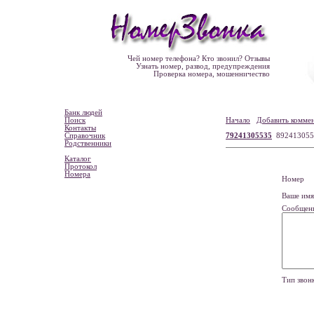
Чей номер телефона? Кто звонил? Отзывы
Узнать номер, развод, предупреждения
Проверка номера, мошенничество
Банк людей
Поиск
Начало
Добавить комме
Контакты
Справочник
79241305535
892413055
Родственники
Каталог
Протокол
Номера
Номе
Ваше и
Сообщен
Тип зво