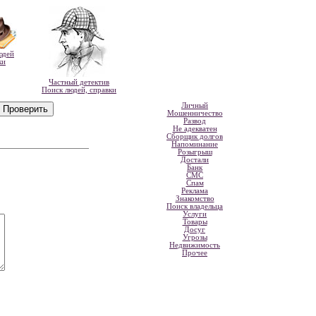
юдей
ки
Частный детектив
Поиск людей, справки
Личный
Мошенничество
Развод
Не адекватен
Сборщик долгов
Напоминание
Розыгрыш
Достали
Банк
СМС
Спам
Реклама
Знакомство
Поиск владельца
Услуги
Товары
Досуг
Угрозы
Недвижимость
Прочее