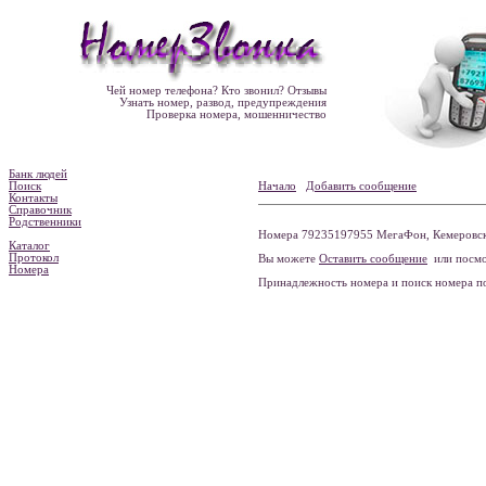
Чей номер телефона? Кто звонил? Отзывы
Узнать номер, развод, предупреждения
Проверка номера, мошенничество
Банк людей
Поиск
Начало
Добавить сообщение
Контакты
Справочник
Родственники
Номера 79235197955 МегаФон, Кемеровская
Каталог
Протокол
Вы можете
Оставить сообщение
или посмо
Номера
Принадлежность номера и поиск номера 