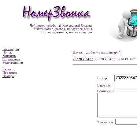
Чей номер телефона? Кто звонил? Отзывы
Узнать номер, развод, предупреждения
Проверка номера, мошенничество
Банк людей
Поиск
Начало
Добавить комментарий
Контакты
Справочник
79228393477
89228393477 9228393477
Родственники
Каталог
Протокол
Номера
Номер
Ваше имя
Сообщение
Тип звонка