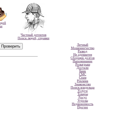
юдей
ки
Частный детектив
Поиск людей, справки
Личный
Мошенничество
Развод
Не адекватен
Сборщик долгов
Напоминание
Розыгрыш
Достали
Банк
СМС
Спам
Реклама
Знакомство
Поиск владельца
Услуги
Товары
Досуг
Угрозы
Недвижимость
Прочее