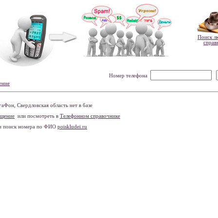
Поиск л
справ
Номер телефона
ение
Фон, Свердловская область нет в базе
бщение
или посмотреть в
Телефонном справочнике
и поиск номера по ФИО
poiskludei.ru