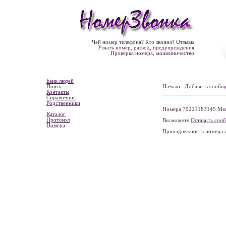
Чей номер телефона? Кто звонил? Отзывы
Узнать номер, развод, предупреждения
Проверка номера, мошенничество
Банк людей
Поиск
Начало
Добавить сообщ
Контакты
Справочник
Родственники
Номера 79221183145 Мега
Каталог
Протокол
Вы можете
Оставить соо
Номера
Принадлежность номера 