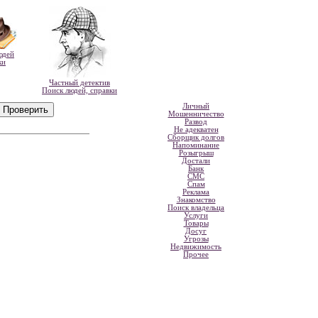
юдей
ки
Частный детектив
Поиск людей, справки
Личный
Мошенничество
Развод
Не адекватен
Сборщик долгов
Напоминание
Розыгрыш
Достали
Банк
СМС
Спам
Реклама
Знакомство
Поиск владельца
Услуги
Товары
Досуг
Угрозы
Недвижимость
Прочее