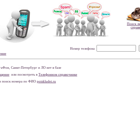
Поиск л
справ
Номер телефона
ение
Фон, Санкт-Петербург и ЛО нет в базе
бщение
или посмотреть в
Телефонном справочнике
и поиск номера по ФИО
poiskludei.ru