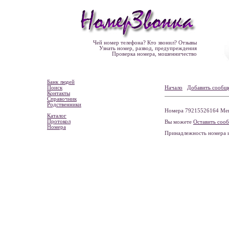
Чей номер телефона? Кто звонил? Отзывы
Узнать номер, развод, предупреждения
Проверка номера, мошенничество
Банк людей
Поиск
Начало
Добавить сообщ
Контакты
Справочник
Родственники
Номера 79215526164 Мега
Каталог
Протокол
Вы можете
Оставить соо
Номера
Принадлежность номера 