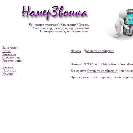
Чей номер телефона? Кто звонил? Отзывы
Узнать номер, развод, предупреждения
Проверка номера, мошенничество
Банк людей
Поиск
Начало
Добавить сообщение
Контакты
Справочник
Родственники
Номера 79214214561 МегаФон, Санкт-Пете
Каталог
Протокол
Вы можете
Оставить сообщение
или посмо
Номера
Принадлежность номера и поиск номера 