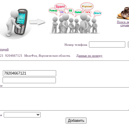
Поиск л
справ
Номер телефона
нтарий
21 9204667121
МегаФон, Воронежская область
Данные по номеру
р
мя
ие
нка