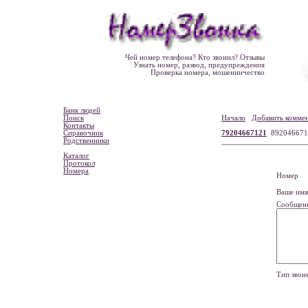
Чей номер телефона? Кто звонил? Отзывы
Узнать номер, развод, предупреждения
Проверка номера, мошенничество
Банк людей
Поиск
Начало
Добавить комме
Контакты
Справочник
79204667121
892046671
Родственники
Каталог
Протокол
Номера
Номе
Ваше и
Сообщен
Тип зво