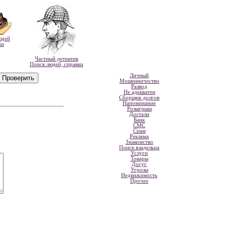
юдей
ки
Частный детектив
Поиск людей, справки
Личный
Мошенничество
Развод
Не адекватен
Сборщик долгов
Напоминание
Розыгрыш
Достали
Банк
СМС
Спам
Реклама
Знакомство
Поиск владельца
Услуги
Товары
Досуг
Угрозы
Недвижимость
Прочее