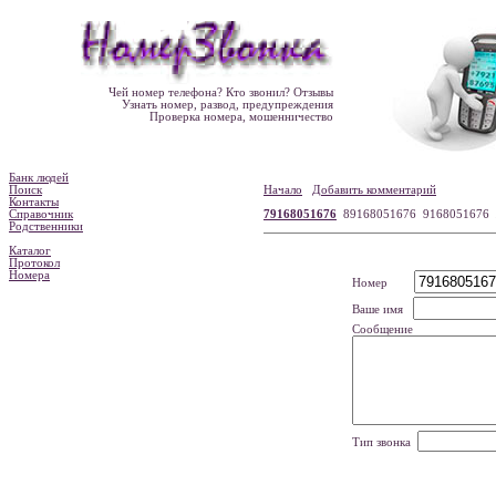
Чей номер телефона? Кто звонил? Отзывы
Узнать номер, развод, предупреждения
Проверка номера, мошенничество
Банк людей
Поиск
Начало
Добавить комментарий
Контакты
Справочник
79168051676
89168051676 9168051676
Родственники
Каталог
Протокол
Номера
Номер
Ваше имя
Сообщение
Тип звонка