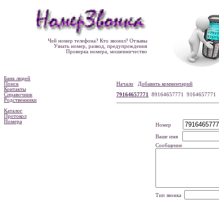
Чей номер телефона? Кто звонил? Отзывы
Узнать номер, развод, предупреждения
Проверка номера, мошенничество
Банк людей
Поиск
Начало
Добавить комментарий
Контакты
Справочник
79164657771
89164657771 9164657771
Родственники
Каталог
Протокол
Номера
Номер
Ваше имя
Сообщение
Тип звонка