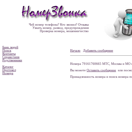
Чей номер телефона? Кто звонил? Отзывы
Узнать номер, развод, предупреждения
Проверка номера, мошенничество
Банк людей
Поиск
Начало
Добавить сообщение
Контакты
Справочник
Родственники
Номера 79161760665 МТС, Москва и МО н
Каталог
Протокол
Вы можете
Оставить сообщение
или посмо
Номера
Принадлежность номера и поиск номера 