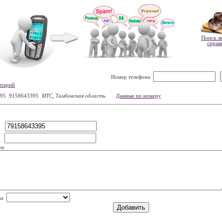
Поиск л
справ
Номер телефона
нтарий
95 9158643395
МТС, Тамбовская область
Данные по номеру
р
мя
ие
нка