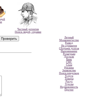
юдей
ки
Частный детектив
Поиск людей, справки
Личный
Мошенничество
Развод
Не адекватен
Сборщик долгов
Напоминание
Розыгрыш
Достали
Банк
СМС
Спам
Реклама
Знакомство
Поиск владельца
Услуги
Товары
Досуг
Угрозы
Недвижимость
Прочее