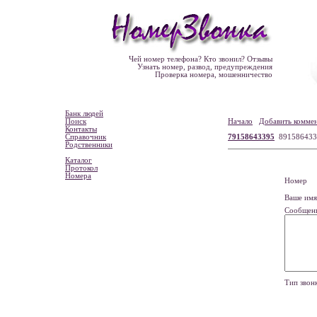
Чей номер телефона? Кто звонил? Отзывы
Узнать номер, развод, предупреждения
Проверка номера, мошенничество
Банк людей
Поиск
Начало
Добавить комме
Контакты
Справочник
79158643395
891586433
Родственники
Каталог
Протокол
Номера
Номе
Ваше и
Сообщен
Тип зво