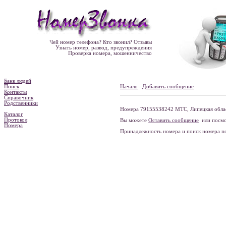
Чей номер телефона? Кто звонил? Отзывы
Узнать номер, развод, предупреждения
Проверка номера, мошенничество
Банк людей
Поиск
Начало
Добавить сообщение
Контакты
Справочник
Родственники
Номера 79155538242 МТС, Липецкая област
Каталог
Протокол
Вы можете
Оставить сообщение
или посмо
Номера
Принадлежность номера и поиск номера 