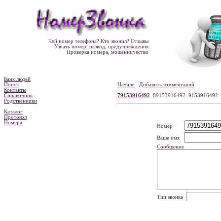
Чей номер телефона? Кто звонил? Отзывы
Узнать номер, развод, предупреждения
Проверка номера, мошенничество
Банк людей
Поиск
Начало
Добавить комментарий
Контакты
Справочник
79153916492
89153916492 9153916492
Родственники
Каталог
Протокол
Номера
Номер
Ваше имя
Сообщение
Тип звонка