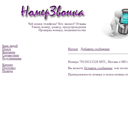
Чей номер телефона? Кто звонил? Отзывы
Узнать номер, развод, предупреждения
Проверка номера, мошенничество
Банк людей
Поиск
Начало
Добавить сообщение
Контакты
Справочник
Родственники
Номера 79150212528 МТС, Москва и МО н
Каталог
Протокол
Вы можете
Оставить сообщение
или посмо
Номера
Принадлежность номера и поиск номера 