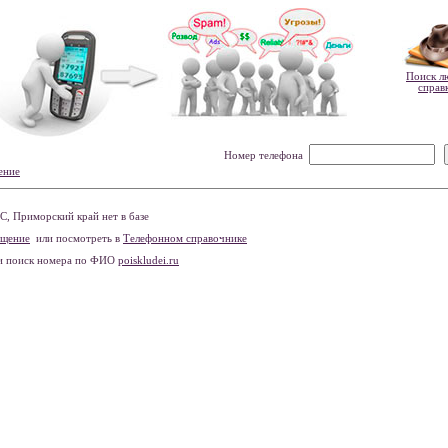
Поиск л
справ
Номер телефона
ение
, Приморский край нет в базе
бщение
или посмотреть в
Телефонном справочнике
и поиск номера по ФИО
poiskludei.ru