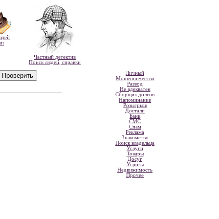
юдей
ки
Частный детектив
Поиск людей, справки
Личный
Мошенничество
Развод
Не адекватен
Сборщик долгов
Напоминание
Розыгрыш
Достали
Банк
СМС
Спам
Реклама
Знакомство
Поиск владельца
Услуги
Товары
Досуг
Угрозы
Недвижимость
Прочее