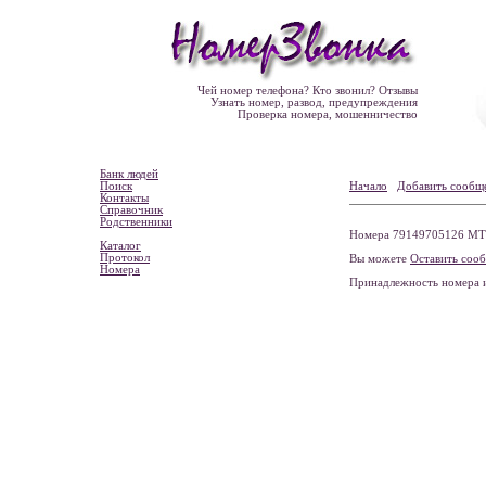
Чей номер телефона? Кто звонил? Отзывы
Узнать номер, развод, предупреждения
Проверка номера, мошенничество
Банк людей
Поиск
Начало
Добавить сообщ
Контакты
Справочник
Родственники
Номера 79149705126 МТС
Каталог
Протокол
Вы можете
Оставить соо
Номера
Принадлежность номера 