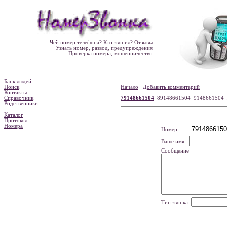
Чей номер телефона? Кто звонил? Отзывы
Узнать номер, развод, предупреждения
Проверка номера, мошенничество
Банк людей
Поиск
Начало
Добавить комментарий
Контакты
Справочник
79148661504
89148661504 9148661504
Родственники
Каталог
Протокол
Номера
Номер
Ваше имя
Сообщение
Тип звонка