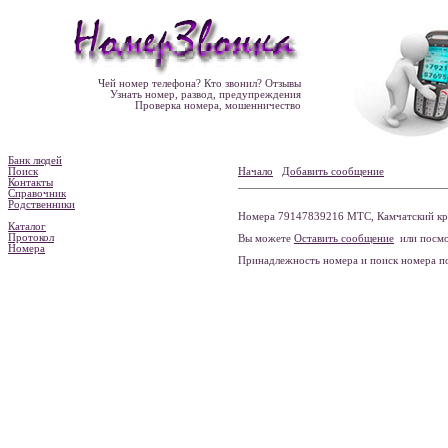
Чей номер телефона? Кто звонил? Отзывы
Узнать номер, развод, предупреждения
Проверка номера, мошенничество
Банк людей
Поиск
Начало
Добавить сообщение
Контакты
Справочник
Родственники
Номера 79147839216 МТС, Камчатский кра
Каталог
Протокол
Вы можете
Оставить сообщение
или посмо
Номера
Принадлежность номера и поиск номера 