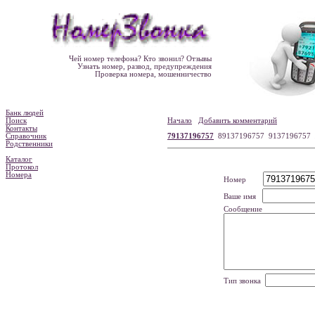
Чей номер телефона? Кто звонил? Отзывы
Узнать номер, развод, предупреждения
Проверка номера, мошенничество
Банк людей
Поиск
Начало
Добавить комментарий
Контакты
Справочник
79137196757
89137196757 9137196757
Родственники
Каталог
Протокол
Номера
Номер
Ваше имя
Сообщение
Тип звонка