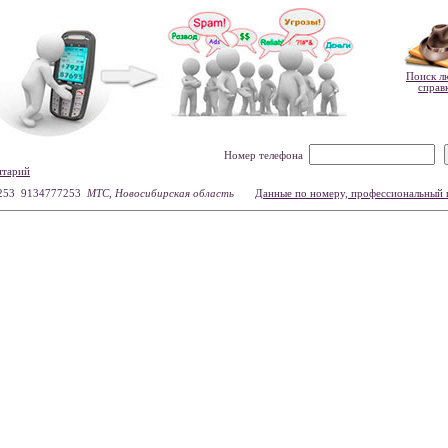
Поиск л
справ
Номер телефона
нтарий
253 9134777253
МТС, Новосибирская область
Данные по номеру, профессиональный 