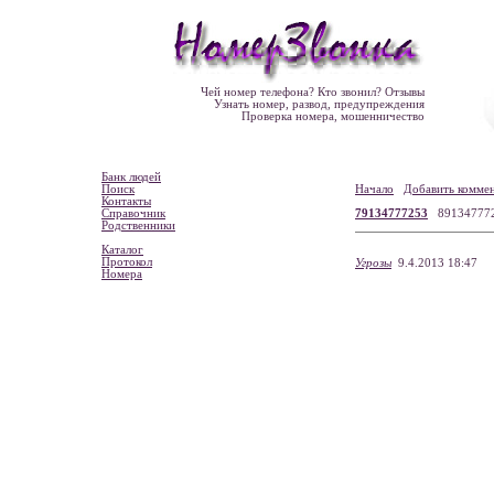
Чей номер телефона? Кто звонил? Отзывы
Узнать номер, развод, предупреждения
Проверка номера, мошенничество
Банк людей
Поиск
Начало
Добавить комме
Контакты
Справочник
79134777253
89134777
Родственники
Каталог
Протокол
Угрозы
9.4.2013 18:47
Номера