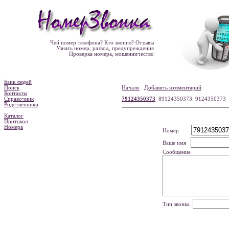
Чей номер телефона? Кто звонил? Отзывы
Узнать номер, развод, предупреждения
Проверка номера, мошенничество
Банк людей
Поиск
Начало
Добавить комментарий
Контакты
Справочник
79124350373
89124350373 9124350373
Родственники
Каталог
Протокол
Номера
Номер
Ваше имя
Сообщение
Тип звонка