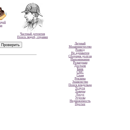
юдей
ки
Частный детектив
Поиск людей, справки
Личный
Мошенничество
Развод
Не адекватен
Сборщик долгов
Напоминание
Розыгрыш
Достали
Банк
СМС
Спам
Реклама
Знакомство
Поиск владельца
Услуги
Товары
Досуг
Угрозы
Недвижимость
Прочее