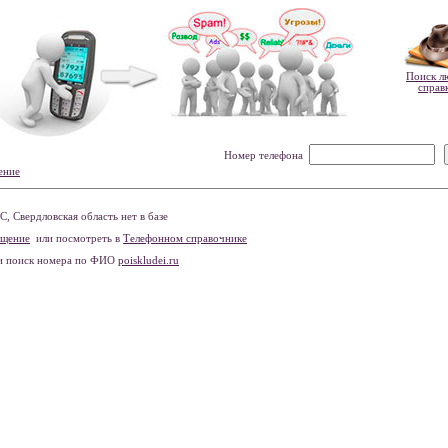
Поиск л
справ
Номер телефона
ение
 Свердловская область нет в базе
бщение
или посмотреть в
Телефонном справочнике
и поиск номера по ФИО
poiskludei.ru