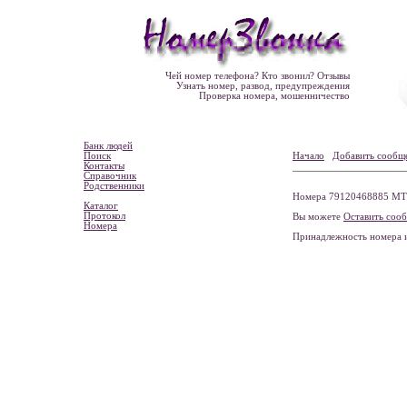
Чей номер телефона? Кто звонил? Отзывы
Узнать номер, развод, предупреждения
Проверка номера, мошенничество
Банк людей
Поиск
Начало
Добавить сообщ
Контакты
Справочник
Родственники
Номера 79120468885 МТС,
Каталог
Протокол
Вы можете
Оставить соо
Номера
Принадлежность номера 