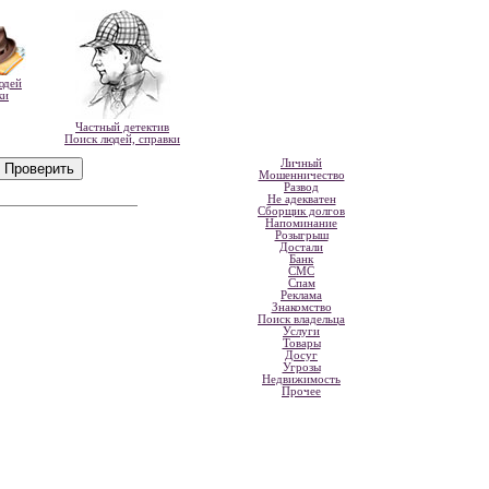
юдей
ки
Частный детектив
Поиск людей, справки
Личный
Мошенничество
Развод
Не адекватен
Сборщик долгов
Напоминание
Розыгрыш
Достали
Банк
СМС
Спам
Реклама
Знакомство
Поиск владельца
Услуги
Товары
Досуг
Угрозы
Недвижимость
Прочее