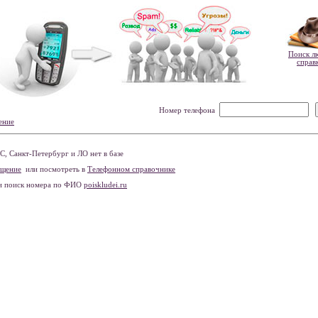
Поиск л
справ
Номер телефона
ение
 Санкт-Петербург и ЛО нет в базе
бщение
или посмотреть в
Телефонном справочнике
и поиск номера по ФИО
poiskludei.ru