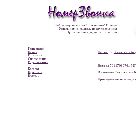
Чей номер телефона? Кто звонил? Отзывы
Узнать номер, развод, предупреждения
Проверка номера, мошенничество
Банк людей
Поиск
Начало
Добавить сообщ
Контакты
Справочник
Родственники
Номера 79117039761 МТС,
Каталог
Протокол
Вы можете
Оставить соо
Номера
Принадлежность номера 