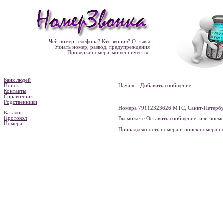
Чей номер телефона? Кто звонил? Отзывы
Узнать номер, развод, предупреждения
Проверка номера, мошенничество
Банк людей
Поиск
Начало
Добавить сообщение
Контакты
Справочник
Родственники
Номера 79112323626 МТС, Санкт-Петербур
Каталог
Протокол
Вы можете
Оставить сообщение
или посмо
Номера
Принадлежность номера и поиск номера 