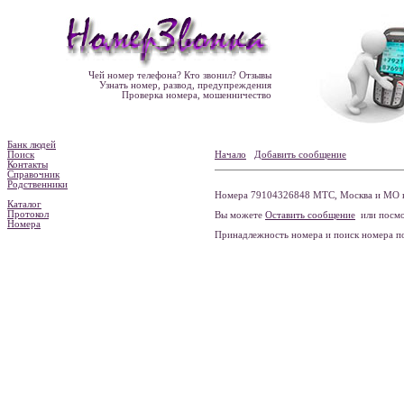
Чей номер телефона? Кто звонил? Отзывы
Узнать номер, развод, предупреждения
Проверка номера, мошенничество
Банк людей
Поиск
Начало
Добавить сообщение
Контакты
Справочник
Родственники
Номера 79104326848 МТС, Москва и МО н
Каталог
Протокол
Вы можете
Оставить сообщение
или посмо
Номера
Принадлежность номера и поиск номера 