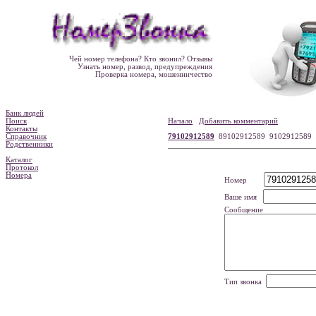
Чей номер телефона? Кто звонил? Отзывы
Узнать номер, развод, предупреждения
Проверка номера, мошенничество
Банк людей
Поиск
Начало
Добавить комментарий
Контакты
Справочник
79102912589
89102912589 9102912589
Родственники
Каталог
Протокол
Номера
Номер
Ваше имя
Сообщение
Тип звонка