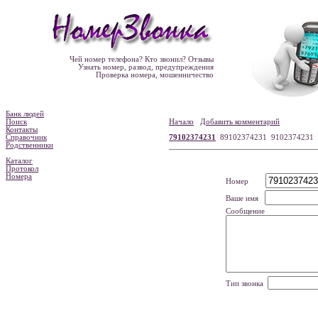
Чей номер телефона? Кто звонил? Отзывы
Узнать номер, развод, предупреждения
Проверка номера, мошенничество
Банк людей
Поиск
Начало
Добавить комментарий
Контакты
Справочник
79102374231
89102374231 9102374231
Родственники
Каталог
Протокол
Номера
Номер
Ваше имя
Сообщение
Тип звонка