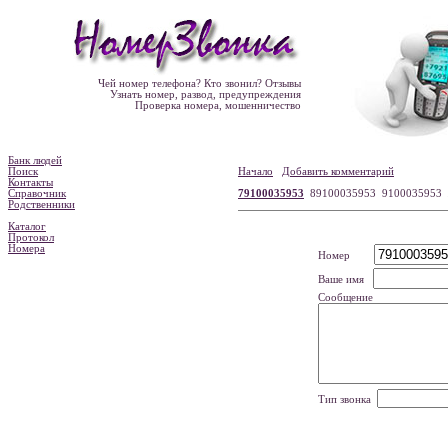
Чей номер телефона? Кто звонил? Отзывы
Узнать номер, развод, предупреждения
Проверка номера, мошенничество
Банк людей
Поиск
Начало
Добавить комментарий
Контакты
Справочник
79100035953
89100035953 9100035953
Родственники
Каталог
Протокол
Номера
Номер
Ваше имя
Сообщение
Тип звонка