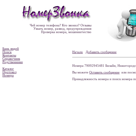
Чей номер телефона? Кто звонил? Отзывы
Узнать номер, развод, предупреждения
Проверка номера, мошенничество
Банк людей
Поиск
Начало
Добавить сообщение
Контакты
Справочник
Родственники
Номера 79092945481 Билайн, Нижегородска
Каталог
Протокол
Вы можете
Оставить сообщение
или посмо
Номера
Принадлежность номера и поиск номера 