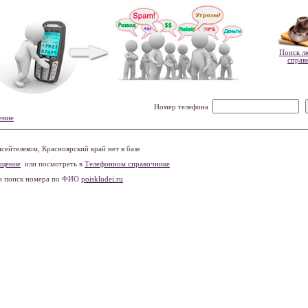
Поиск л
справ
Номер телефона
ение
ейтелеком, Красноярский край нет в базе
бщение
или посмотреть в
Телефонном справочнике
и поиск номера по ФИО
poiskludei.ru