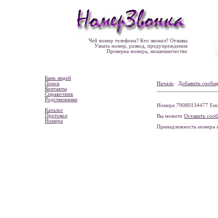
Чей номер телефона? Кто звонил? Отзывы
Узнать номер, развод, предупреждения
Проверка номера, мошенничество
Банк людей
Поиск
Начало
Добавить сообщ
Контакты
Справочник
Родственники
Номера 79080134477 Енис
Каталог
Протокол
Вы можете
Оставить соо
Номера
Принадлежность номера 