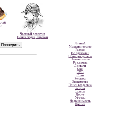
юдей
ки
Частный детектив
Поиск людей, справки
Личный
Мошенничество
Развод
Не адекватен
Сборщик долгов
Напоминание
Розыгрыш
Достали
Банк
СМС
Спам
Реклама
Знакомство
Поиск владельца
Услуги
Товары
Досуг
Угрозы
Недвижимость
Прочее