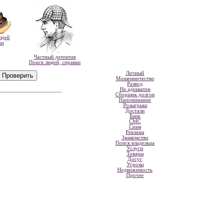
юдей
ки
Частный детектив
Поиск людей, справки
Личный
Мошенничество
Развод
Не адекватен
Сборщик долгов
Напоминание
Розыгрыш
Достали
Банк
СМС
Спам
Реклама
Знакомство
Поиск владельца
Услуги
Товары
Досуг
Угрозы
Недвижимость
Прочее