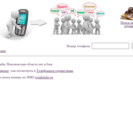
Поиск л
справ
Номер телефона
ение
йн, Воронежская область нет в базе
бщение
или посмотреть в
Телефонном справочнике
и поиск номера по ФИО
poiskludei.ru