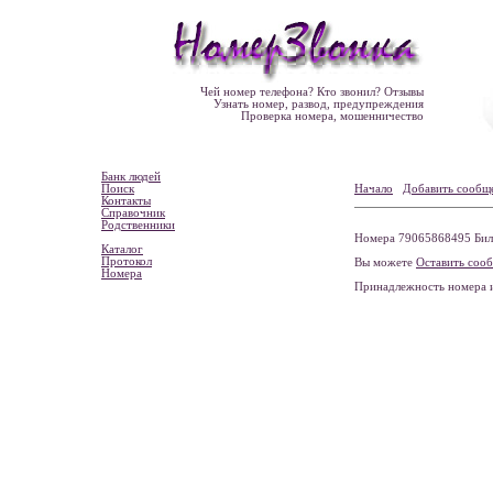
Чей номер телефона? Кто звонил? Отзывы
Узнать номер, развод, предупреждения
Проверка номера, мошенничество
Банк людей
Поиск
Начало
Добавить сообщ
Контакты
Справочник
Родственники
Номера 79065868495 Била
Каталог
Протокол
Вы можете
Оставить соо
Номера
Принадлежность номера 