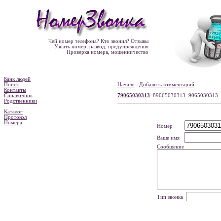
Чей номер телефона? Кто звонил? Отзывы
Узнать номер, развод, предупреждения
Проверка номера, мошенничество
Банк людей
Поиск
Начало
Добавить комментарий
Контакты
Справочник
79065030313
89065030313 9065030313
Родственники
Каталог
Протокол
Номера
Номер
Ваше имя
Сообщение
Тип звонка