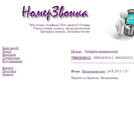
Чей номер телефона? Кто звонил? Отзывы
Узнать номер, развод, предупреждения
Проверка номера, мошенничество
Банк людей
Поиск
Начало
Добавить комментарий
Контакты
Справочник
79065030313
89065030313 906503031
Родственники
Каталог
Протокол
Игорь
Мошенничество
24.8.2013 7:37
Номера
Марина из Брянска. Мошенница.