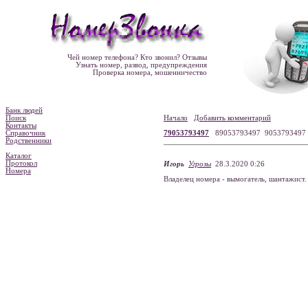
Чей номер телефона? Кто звонил? Отзывы
Узнать номер, развод, предупреждения
Проверка номера, мошенничество
Банк людей
Поиск
Начало
Добавить комментарий
Контакты
Справочник
79053793497
89053793497 905379349
Родственники
Каталог
Протокол
Игорь
Угрозы
28.3.2020 0:26
Номера
Владелец номера - вымогатель, шантажист.