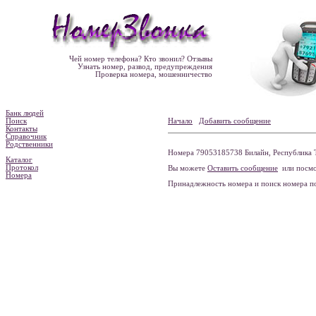
Чей номер телефона? Кто звонил? Отзывы
Узнать номер, развод, предупреждения
Проверка номера, мошенничество
Банк людей
Поиск
Начало
Добавить сообщение
Контакты
Справочник
Родственники
Номера 79053185738 Билайн, Республика Т
Каталог
Протокол
Вы можете
Оставить сообщение
или посмо
Номера
Принадлежность номера и поиск номера 