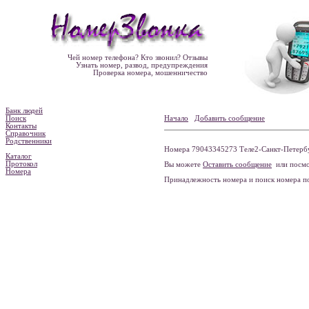
Чей номер телефона? Кто звонил? Отзывы
Узнать номер, развод, предупреждения
Проверка номера, мошенничество
Банк людей
Поиск
Начало
Добавить сообщение
Контакты
Справочник
Родственники
Номера 79043345273 Теле2-Санкт-Петербур
Каталог
Протокол
Вы можете
Оставить сообщение
или посмо
Номера
Принадлежность номера и поиск номера 