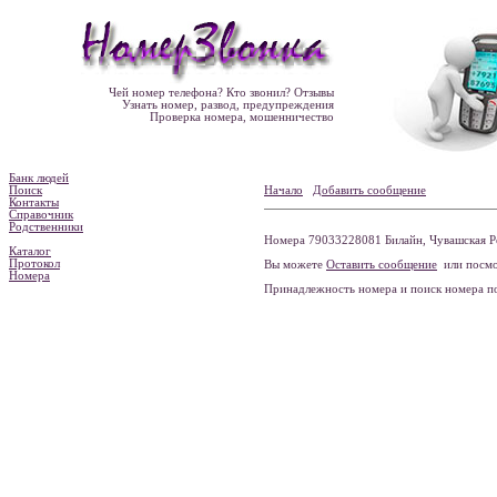
Чей номер телефона? Кто звонил? Отзывы
Узнать номер, развод, предупреждения
Проверка номера, мошенничество
Банк людей
Поиск
Начало
Добавить сообщение
Контакты
Справочник
Родственники
Номера 79033228081 Билайн, Чувашская Ре
Каталог
Протокол
Вы можете
Оставить сообщение
или посмо
Номера
Принадлежность номера и поиск номера 