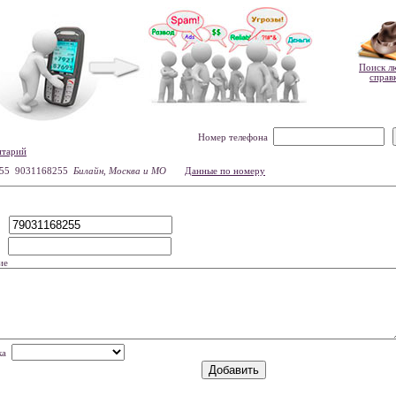
Поиск л
справ
Номер телефона
нтарий
55 9031168255
Билайн, Москва и МО
Данные по номеру
р
мя
ие
нка