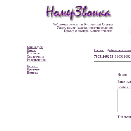
Чей номер телефона? Кто звонил? Отзывы
Узнать номер, развод, предупреждения
Проверка номера, мошенничество
Банк людей
Поиск
Начало
Добавить комме
Контакты
Справочник
79031168255
890311682
Родственники
Каталог
Протокол
Номера
Номе
Ваше и
Сообщен
Тип зво