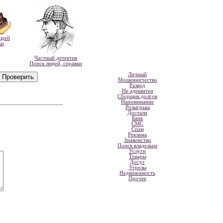
юдей
ки
Частный детектив
Поиск людей, справки
Личный
Мошенничество
Развод
Не адекватен
Сборщик долгов
Напоминание
Розыгрыш
Достали
Банк
СМС
Спам
Реклама
Знакомство
Поиск владельца
Услуги
Товары
Досуг
Угрозы
Недвижимость
Прочее