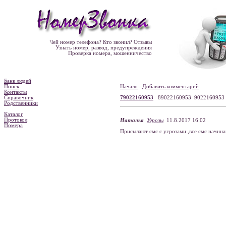
Чей номер телефона? Кто звонил? Отзывы
Узнать номер, развод, предупреждения
Проверка номера, мошенничество
Банк людей
Поиск
Начало
Добавить комментарий
Контакты
Справочник
79022160953
89022160953 902216095
Родственники
Каталог
Протокол
Наталья
Угрозы
11.8.2017 16:02
Номера
Присылают смс с угрозами ,все смс начинаю