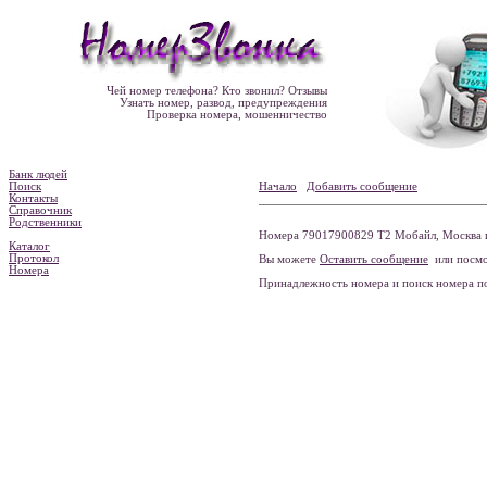
Чей номер телефона? Кто звонил? Отзывы
Узнать номер, развод, предупреждения
Проверка номера, мошенничество
Банк людей
Поиск
Начало
Добавить сообщение
Контакты
Справочник
Родственники
Номера 79017900829 Т2 Мобайл, Москва и
Каталог
Протокол
Вы можете
Оставить сообщение
или посмо
Номера
Принадлежность номера и поиск номера 