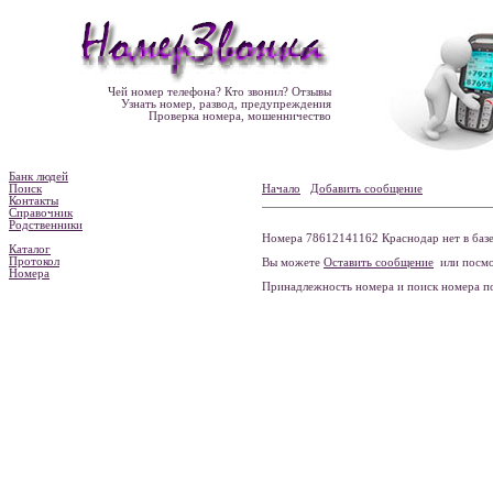
Чей номер телефона? Кто звонил? Отзывы
Узнать номер, развод, предупреждения
Проверка номера, мошенничество
Банк людей
Поиск
Начало
Добавить сообщение
Контакты
Справочник
Родственники
Номера 78612141162 Краснодар нет в баз
Каталог
Протокол
Вы можете
Оставить сообщение
или посмо
Номера
Принадлежность номера и поиск номера 